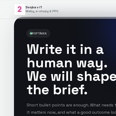
Dvojka v IT
Weby, e-shopy & PPC
POPTÁVKA
Write it in a
human way.
We will shap
the brief.
Short bullet points are enough. What needs 
it matters now, and what a good outcome loo