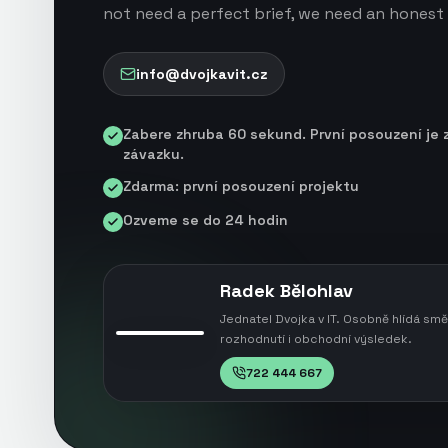
not need a perfect brief, we need an honest 
info@dvojkavit.cz
Zabere zhruba 60 sekund. První posouzení je 
závazku.
Zdarma: první posouzení projektu
Ozveme se do 24 hodin
Radek Bělohlav
Jednatel Dvojka v IT. Osobně hlídá smě
rozhodnutí i obchodní výsledek.
722 444 667