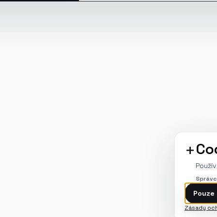
+
Co
Použív
Správc
Pouze
Zásady och