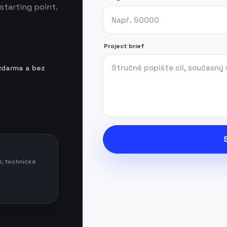
starting point.
Project brief
zdarma a bez
r, technické