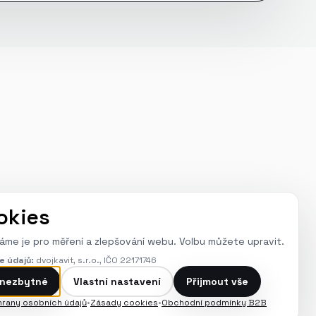
okies
áme je pro měření a zlepšování webu. Volbu můžete upravit.
e údajů:
dvojkavit, s.r.o., IČO 22171746
 nezbytné
Vlastní nastavení
Přijmout vše
rany osobních údajů
•
Zásady cookies
•
Obchodní podmínky B2B