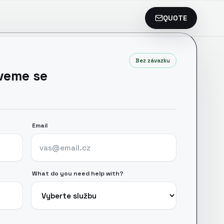
QUOTE
Bez závazku
zveme se
Email
What do you need help with?