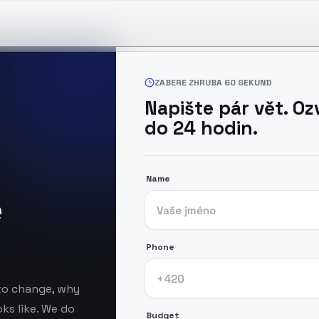
ZABERE ZHRUBA 60 SEKUND
Napište pár vět. O
do 24 hodin.
Name
e
Phone
to change, why
ks like. We do
Budget