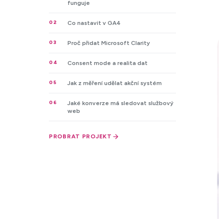
funguje
02
Co nastavit v GA4
03
Proč přidat Microsoft Clarity
04
Consent mode a realita dat
05
Jak z měření udělat akční systém
06
Jaké konverze má sledovat službový
web
PROBRAT PROJEKT