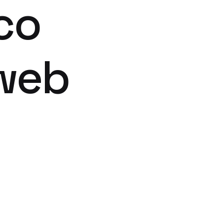
co
 web