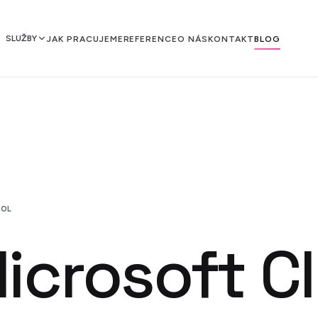
SLUŽBY
JAK PRACUJEME
REFERENCE
O NÁS
KONTAKT
BLOG
TOL
icrosoft Cl