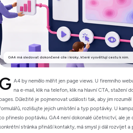
GA4 má sledovat dokončené cíle i kroky, které vysvětlují cestu k nim.
G
A4 by nemělo měřit jen page views. U firemního webu 
na e-mail, klik na telefon, klik na hlavní CTA, stažení
pages. Důležité je pojmenovat události tak, aby jim rozuměl
formulářů, rozlišujte jejich umístění a typ poptávky. U kam
co přineslo poptávku. GA4 není dokonalé účetnictví, ale je 
konkrétní stránka přináší kontakty, má smysl ji dál rozvíjet a