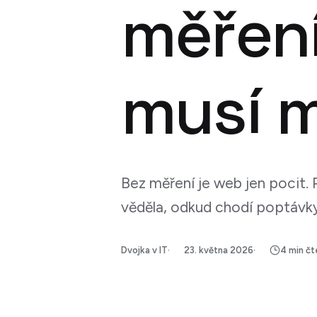
měření
musí m
Bez měření je web jen pocit. 
věděla, odkud chodí poptávky,
Dvojka v IT
23. května 2026
4 min čt