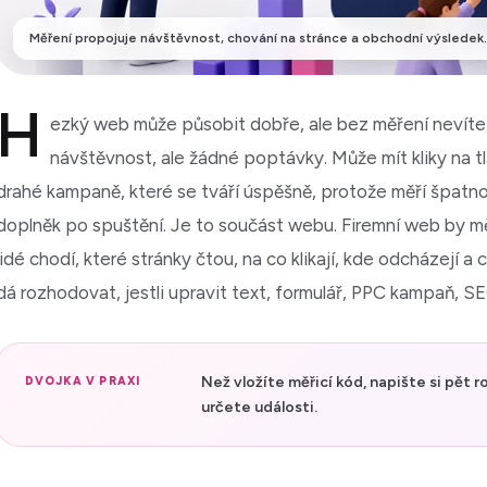
Měření propojuje návštěvnost, chování na stránce a obchodní výsledek.
H
ezký web může působit dobře, ale bez měření nevíte, 
návštěvnost, ale žádné poptávky. Může mít kliky na tl
drahé kampaně, které se tváří úspěšně, protože měří špatnou
doplněk po spuštění. Je to součást webu. Firemní web by m
lidé chodí, které stránky čtou, na co klikají, kde odcházejí
dá rozhodovat, jestli upravit text, formulář, PPC kampaň, S
Než vložíte měřicí kód, napište si pět r
DVOJKA V PRAXI
určete události.