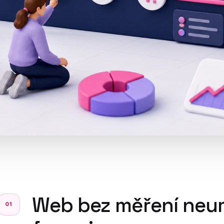
Web bez měření neumí 
01