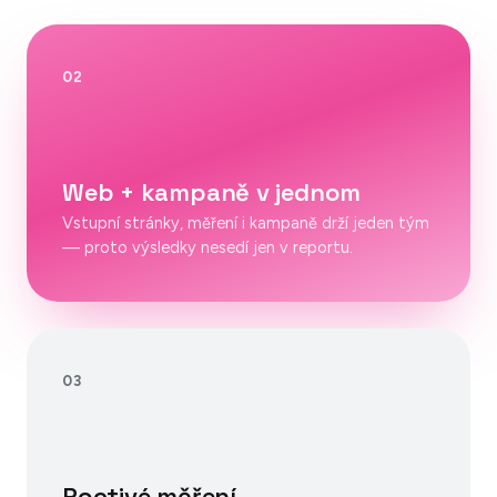
02
Web + kampaně v jednom
Vstupní stránky, měření i kampaně drží jeden tým
— proto výsledky nesedí jen v reportu.
03
Poctivé měření