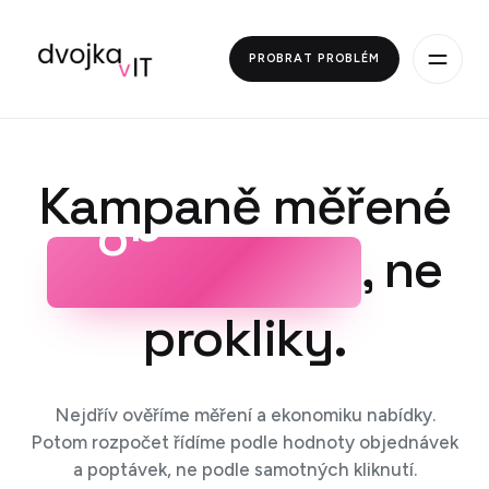
PROBRAT PROBLÉM
Kampaně měřené
i
z
s
k
e
m
, ne
prokliky.
Nejdřív ověříme měření a ekonomiku nabídky.
Potom rozpočet řídíme podle hodnoty objednávek
a poptávek, ne podle samotných kliknutí.