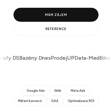
MÁM ZÁJEM
REFERENCE
fy DS
Bazény Dnes
ProdejUP
Data-Med
Bike C
Google Ads
Sklik
Meta Ads
Měření konverzí
GA4
Optimalizace ROI