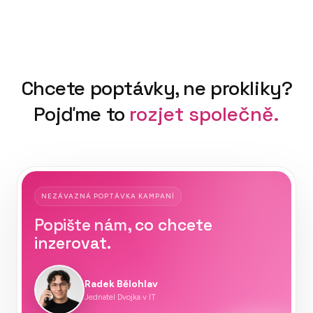
Chcete poptávky, ne prokliky?
Pojďme to
rozjet
společně.
NEZÁVAZNÁ POPTÁVKA KAMPANÍ
Popište nám,
co chcete
inzerovat.
Radek Bělohlav
Jednatel Dvojka v IT