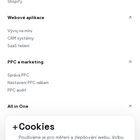
Shopify
Webové aplikace
Vývoj na míru
CRM systémy
SaaS řešení
PPC a marketing
Správa PPC
Nastavení PPC reklam
PPC audit
All in One
All in One pro weby
+
Cookies
All in One pro e-shopy
Používáme je pro měření a zlepšování webu. Volbu