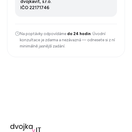
dvojkavit, s.r.o.
IČO
22171746
Na poptávky odpovídáme
do 24 hodin
. Úvodní
konzultace je zdarma a nezávazná — odnesete si z ní
minimálně jasnější zadání.