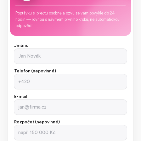
Poptávku si přečtu osobně a ozvu se vám obvykle do 24
hodin — rovnou s návrhem prvního kroku, ne automatickou
odpovědí.
Nevyplňujte toto pole
Jméno
Telefon (nepovinné)
E-mail
Rozpočet (nepovinné)