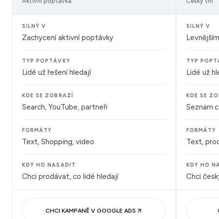
Aktivní poptávka
Český trh
SILNÝ V
SILNÝ V
Zachycení aktivní poptávky
Levnějším
TYP POPTÁVKY
TYP POPT
Lidé už řešení hledají
Lidé už h
KDE SE ZOBRAZÍ
KDE SE Z
Search, YouTube, partneři
Seznam.c
FORMÁTY
FORMÁTY
Text, Shopping, video
Text, pro
KDY HO NASADIT
KDY HO N
Chci prodávat, co lidé hledají
Chci český
CHCI KAMPANĚ V GOOGLE ADS