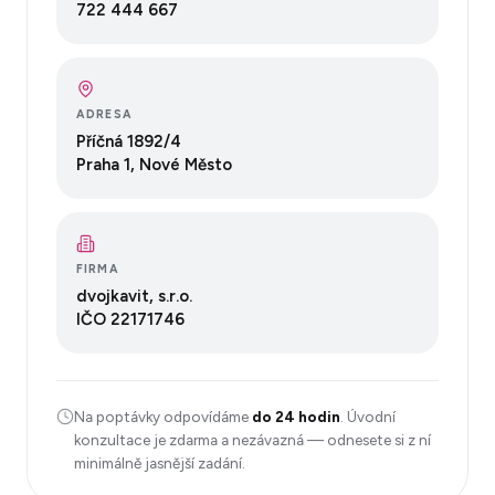
722 444 667
ADRESA
Příčná 1892/4
Praha 1, Nové Město
FIRMA
dvojkavit, s.r.o.
IČO
22171746
Na poptávky odpovídáme
do 24 hodin
. Úvodní
konzultace je zdarma a nezávazná — odnesete si z ní
minimálně jasnější zadání.