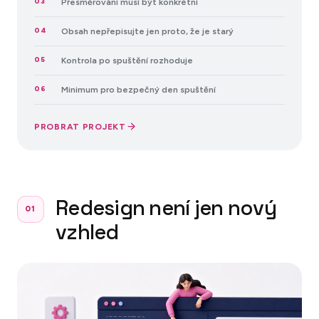
03
Přesměrování musí být konkrétní
04
Obsah nepřepisujte jen proto, že je starý
05
Kontrola po spuštění rozhoduje
06
Minimum pro bezpečný den spuštění
PROBRAT PROJEKT
Redesign není jen nový
01
vzhled