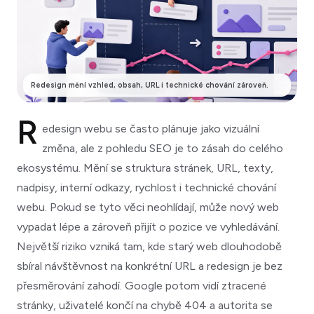
Redesign mění vzhled, obsah, URL i technické chování zároveň.
R
edesign webu se často plánuje jako vizuální
změna, ale z pohledu SEO je to zásah do celého
ekosystému. Mění se struktura stránek, URL, texty,
nadpisy, interní odkazy, rychlost i technické chování
webu. Pokud se tyto věci neohlídají, může nový web
vypadat lépe a zároveň přijít o pozice ve vyhledávání.
Největší riziko vzniká tam, kde starý web dlouhodobě
sbíral návštěvnost na konkrétní URL a redesign je bez
přesměrování zahodí. Google potom vidí ztracené
stránky, uživatelé končí na chybě 404 a autorita se