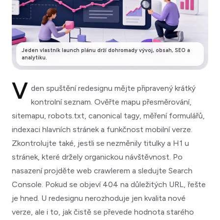
Jeden vlastník launch plánu drží dohromady vývoj, obsah, SEO a
analytiku.
V
den spuštění redesignu mějte připravený krátký
kontrolní seznam. Ověřte mapu přesměrování,
sitemapu, robots.txt, canonical tagy, měření formulářů,
indexaci hlavních stránek a funkčnost mobilní verze.
Zkontrolujte také, jestli se nezměnily titulky a H1 u
stránek, které držely organickou návštěvnost. Po
nasazení projděte web crawlerem a sledujte Search
Console. Pokud se objeví 404 na důležitých URL, řešte
je hned. U redesignu nerozhoduje jen kvalita nové
verze, ale i to, jak čistě se převede hodnota starého