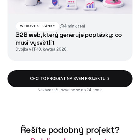
4 min čtení
WEBOVÉ STRÁNKY
B2B web, který generuje poptávky: co
musí vysvětlit
Dvojka v IT
·
18. května 2026
CHCI TO PROBRAT NA SVÉM PROJEKTU
Nezávazně · ozveme se do 24 hodin
Řešíte podobný projekt?