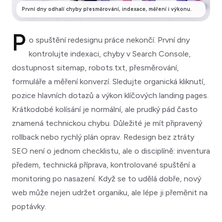
První dny odhalí chyby přesměrování, indexace, měření i výkonu.
P
o spuštění redesignu práce nekončí. První dny
kontrolujte indexaci, chyby v Search Console,
dostupnost sitemap, robots.txt, přesměrování,
formuláře a měření konverzí. Sledujte organická kliknutí,
pozice hlavních dotazů a výkon klíčových landing pages.
Krátkodobé kolísání je normální, ale prudký pád často
znamená technickou chybu. Důležité je mít připravený
rollback nebo rychlý plán oprav. Redesign bez ztráty
SEO není o jednom checklistu, ale o disciplíně: inventura
předem, technická příprava, kontrolované spuštění a
monitoring po nasazení. Když se to udělá dobře, nový
web může nejen udržet organiku, ale lépe ji přeměnit na
poptávky.