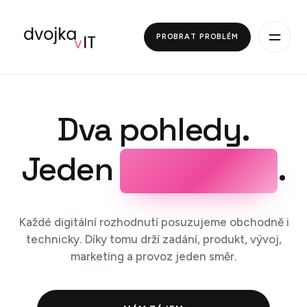
PROBRAT PROBLÉM
Dva pohledy.
Jeden
c
í
l
.
Každé digitální rozhodnutí posuzujeme obchodně i
technicky. Díky tomu drží zadání, produkt, vývoj,
marketing a provoz jeden směr.