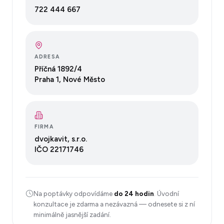
722 444 667
ADRESA
Příčná 1892/4
Praha 1, Nové Město
FIRMA
dvojkavit, s.r.o.
IČO
22171746
Na poptávky odpovídáme
do 24 hodin
. Úvodní
konzultace je zdarma a nezávazná — odnesete si z ní
minimálně jasnější zadání.