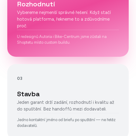
Rozhodnutí
Vybereme nejmenší správné řešení. Když stačí
hotová platforma, řekneme to a zdůvodníme
proč.
U redesignů Autoria i Bike-Centrum jsme zůstali na
Shoptetu místo custom buildu.
03
Stavba
Jeden garant drží zadání, rozhodnutí i kvalitu až
do spuštění. Bez handoffů mezi dodavateli.
Jedno kontaktní jméno od briefu po spuštění — ne řetěz
dodavatelů.