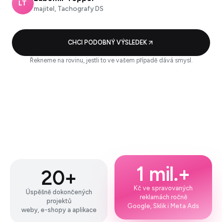
LT
majitel, Tachografy DS
CHCI PODOBNÝ VÝSLEDEK
Řekneme na rovinu, jestli to ve vašem případě dává smysl.
1 mil.+
20+
Kč ve spravovaných
Úspěšně dokončených
reklamách ročně
projektů
Google, Sklik i Meta Ads
weby, e-shopy a aplikace